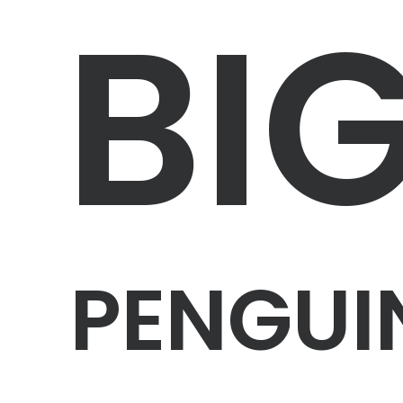
BI
PENGUI