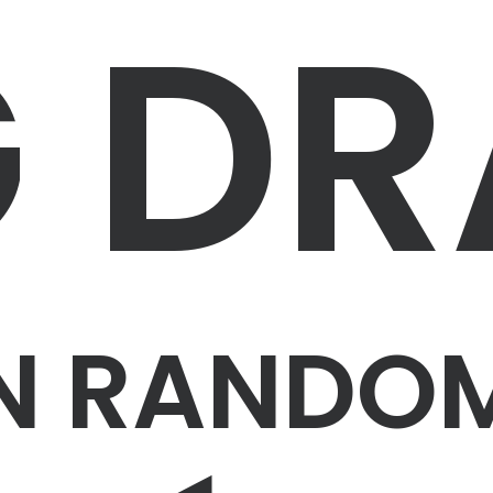
G D
N RANDO