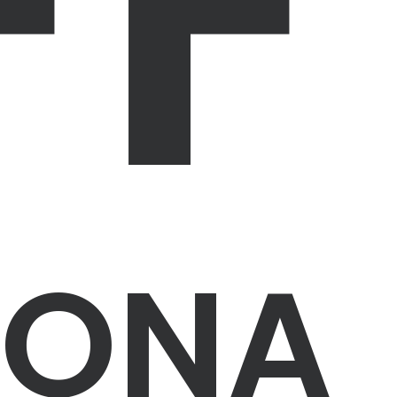
FF
A ONA