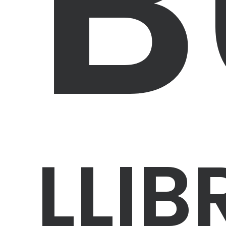
B
LLIB