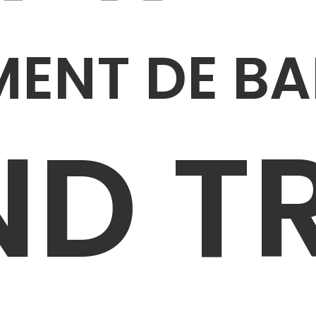
ENT DE B
D T