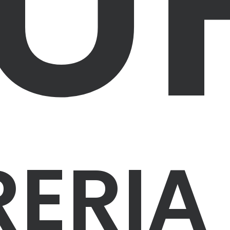
U
RERI