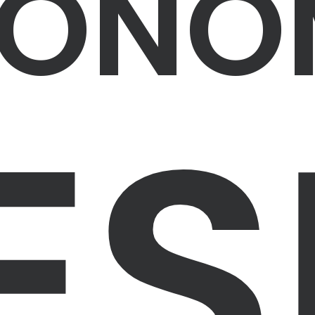
TONO
ES