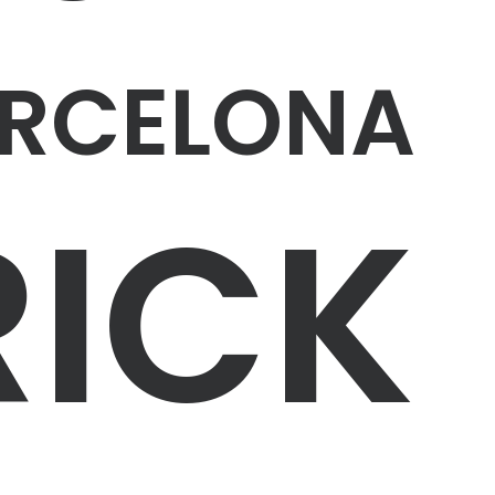
ARCELONA
RICK