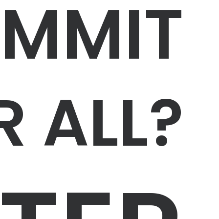
UMMIT
R ALL?