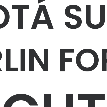
TÁ S
RLIN FO