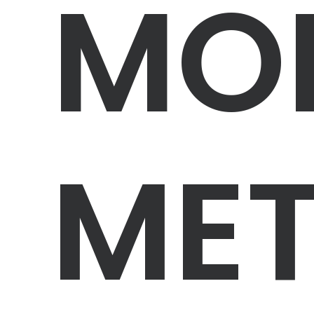
MO
MET